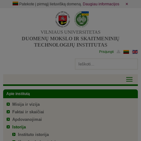
Patekote į pirmąjį lietuvišką domeną.
Daugiau informacijos
✕
VILNIAUS UNIVERSITETAS
DUOMENŲ MOKSLO IR SKAITMENINIŲ
TECHNOLOGIJŲ INSTITUTAS
Apie institutą
Misija ir vizija
Faktai ir skaičiai
Apdovanojimai
Istorija
Instituto istorija