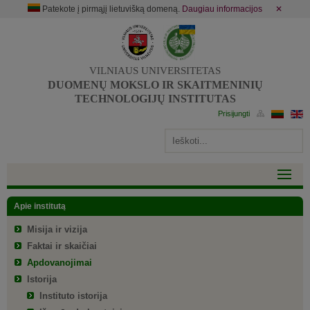
Patekote į pirmąjį lietuvišką domeną.
Daugiau informacijos
✕
VILNIAUS UNIVERSITETAS
DUOMENŲ MOKSLO IR SKAITMENINIŲ
TECHNOLOGIJŲ INSTITUTAS
Apie institutą
Misija ir vizija
Faktai ir skaičiai
Apdovanojimai
Istorija
Instituto istorija