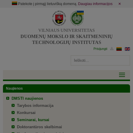
Patekote į pirmąjį lietuvišką domeną.
Daugiau informacijos
✕
VILNIAUS UNIVERSITETAS
DUOMENŲ MOKSLO IR SKAITMENINIŲ
TECHNOLOGIJŲ INSTITUTAS
Naujienos
DMSTI naujienos
Tarybos informacija
Konkursai
Seminarai, kursai
Doktorantūros skelbimai