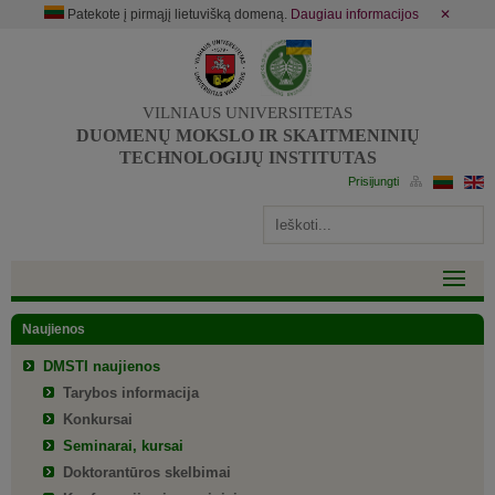
Patekote į pirmąjį lietuvišką domeną.
Daugiau informacijos
✕
VILNIAUS UNIVERSITETAS
DUOMENŲ MOKSLO IR SKAITMENINIŲ
TECHNOLOGIJŲ INSTITUTAS
Naujienos
DMSTI naujienos
Tarybos informacija
Konkursai
Seminarai, kursai
Doktorantūros skelbimai