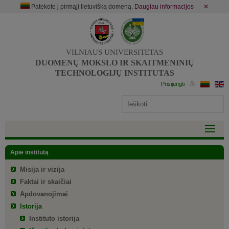
Patekote į pirmąjį lietuvišką domeną.
Daugiau informacijos
✕
VILNIAUS UNIVERSITETAS
DUOMENŲ MOKSLO IR SKAITMENINIŲ
TECHNOLOGIJŲ INSTITUTAS
Apie institutą
Misija ir vizija
Faktai ir skaičiai
Apdovanojimai
Istorija
Instituto istorija