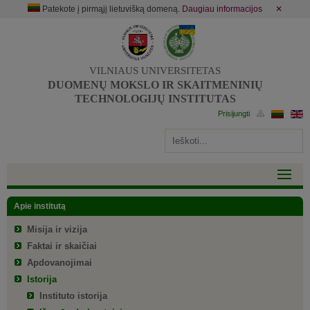
Patekote į pirmąjį lietuvišką domeną.
Daugiau informacijos
✕
VILNIAUS UNIVERSITETAS
DUOMENŲ MOKSLO IR SKAITMENINIŲ
TECHNOLOGIJŲ INSTITUTAS
Apie institutą
Misija ir vizija
Faktai ir skaičiai
Apdovanojimai
Istorija
Instituto istorija