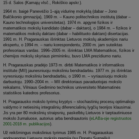
15 d. Salos (Kamajų vlsč., Rokiškio apskr.).
1964 m. baigė Panevėžio 1–ąją vidurinę mokyklą (dabar – Jono
Balčikonio gimnazija), 1969 m. – Kauno politechnikos institutą (dabar –
Kauno technologijos universitetas). 1974 m. apgynė fizikos ir
matematikos mokslų kandidato (dabar – daktaro), o 1984 m. – fizikos ir
matematikos mokslų daktaro (dabar – habilituoto daktaro) disertacijas.
1991 m. H. Pragarauskas išrinktas Lietuvos mokslų akademijos nariu
ekspertu, o 1994 m. – nariu korespondentu, 2000 m. jam suteiktas
profesoriaus vardas. 1996–2005 m. išrinktas LMA Matematikos, fizikos ir
chemijos mokslų skyriaus pirmininku, buvo LMA prezidiumo nariu.
H. Pragarauskas pradėjo 1973 m. dirbti Matematikos ir informatikos
institute (MII) jaunesniuoju moksliniu bendradarbiu. 1977 m. jis išrinktas
vyresniuoju moksliniu bendradarbiu, o 1990 m. – vyriausiuoju mokslo
darbuotoju. 1990–2004 m. – MII direktoriaus pavaduotojas mokslo
reikalams, Vilniaus Gedimino technikos universiteto Matematinės
statistikos katedros profesorius.
H. Pragarausko mokslo tyrimų kryptys – stochastinių procesų optimaliojo
valdymo ir netiesinių integralinių diferencialinių lygčių teorijos klausimai.
Jis yra per 80 mokslinių straipsnių, paskelbtų Lietuvos ir tarptautiniuose
mokslo žurnaluose, autorius arba bendraautoris (
eLABa-oje registruotos
2001-2018 m. publikacijos
).
Už reikšmingus mokslinius tyrimus 1985 m. H. Pragarauskas
apdovanotas Lietuvos mokslo premija (su Donatu Surgailiu).