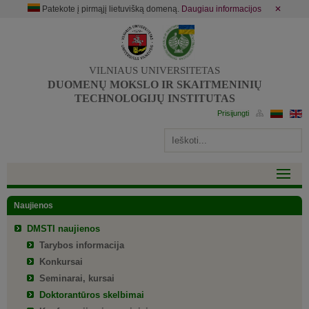
Patekote į pirmąjį lietuvišką domeną.
Daugiau informacijos
✕
VILNIAUS UNIVERSITETAS
DUOMENŲ MOKSLO IR SKAITMENINIŲ
TECHNOLOGIJŲ INSTITUTAS
Naujienos
DMSTI naujienos
Tarybos informacija
Konkursai
Seminarai, kursai
Doktorantūros skelbimai