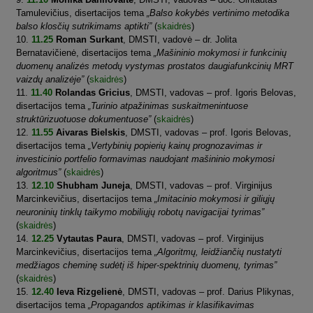
Tamulevičius, disertacijos tema
„Balso kokybės vertinimo metodika
balso klosčių sutrikimams aptikti”
(
skaidrės
)
11.25
Roman Surkant
, DMSTI, vadovė – dr. Jolita
Bernatavičienė, disertacijos tema
„Mašininio mokymosi ir funkcinių
duomenų analizės metodų vystymas prostatos daugiafunkcinių MRT
vaizdų analizėje”
(
skaidrės
)
11.40
Rolandas Gricius
, DMSTI, vadovas – prof. Igoris Belovas,
disertacijos tema
„Turinio atpažinimas suskaitmenintuose
struktūrizuotuose dokumentuose”
(
skaidrės
)
11.55
Aivaras Bielskis
, DMSTI, vadovas – prof. Igoris Belovas,
disertacijos tema
„Vertybinių popierių kainų prognozavimas ir
investicinio portfelio formavimas naudojant mašininio mokymosi
algoritmus”
(
skaidrės
)
12.10
Shubham Juneja
, DMSTI, vadovas – prof. Virginijus
Marcinkevičius, disertacijos tema
„Imitacinio mokymosi ir giliųjų
neuroninių tinklų taikymo mobiliųjų robotų navigacijai tyrimas”
(
skaidrės
)
12.25
Vytautas Paura
, DMSTI, vadovas – prof. Virginijus
Marcinkevičius, disertacijos tema
„Algoritmų, leidžiančių nustatyti
medžiagos cheminę sudėtį iš hiper-spektrinių duomenų, tyrimas”
(
skaidrės
)
12.40
Ieva Rizgelienė
, DMSTI, vadovas – prof. Darius Plikynas,
disertacijos tema
„Propagandos aptikimas ir klasifikavimas