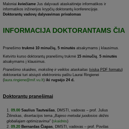
Maloniai
kviečiame
Jus dalyvauti ataskaitinėje informatikos ir
informatikos inžinerijos krypčių doktorantų konferencijoje.
Doktorantų vadovų dalyvavimas privalomas
INFORMACIJA DOKTORANTAMS ČIA
Pranešimo
trukmė 10 minučių,
5 minutės
atsakymams į klausimus.
Ketvirto kurso doktorantų pranešimų trukmė
15 minučių
,
5 minutės
atsakymams į klausimus.
Pranešimo skaidres, mokslinę ir veiklos ataskaitas
(
viską PDF formatu
)
doktorantai turi atsiųsti elektroniniu paštu Laurai Ringienei
(
laura.ringiene@mif.vu.lt
)
iki rugsėjo 24 d.
Doktorantų pranešimai
09.00
Saulius Tautvaišas
, DMSTI, vadovas – prof. Julius
Žilinskas, disertacijos tema
„Bajeso metodai juodosios dėžės
globaliajam optimizavimui”
(
skaidrės
)
09.20
Bernardas Čiapas
, DMSTI, vadovas – prof. Povilas