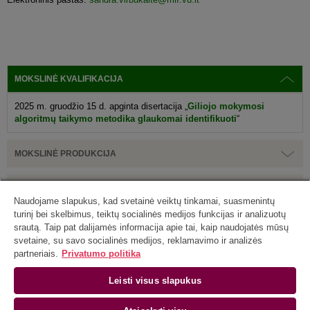
MOKSLINĖ KVALIFIKACIJA
2025 m. gruodžio 15 d. apginta disertacija „
Giliojo mokymosi
algoritmų taikymo metodika glaukomai identifikuoti
“
MOKSLINĖ PRODUKCIJA
PRANEŠIMAI MOKSLINĖSE KONFERENCIJOSE
Naudojame slapukus, kad svetainė veiktų tinkamai, suasmenintų
turinį bei skelbimus, teiktų socialinės medijos funkcijas ir analizuotų
MOKSLINĖ IR PEDAGOGINĖ KVALIFIKACIJA
srautą. Taip pat dalijamės informacija apie tai, kaip naudojatės mūsų
svetaine, su savo socialinės medijos, reklamavimo ir analizės
partneriais.
Privatumo politika
PEDAGOGINĖ VEIKLA
Leisti visus slapukus
Vilniaus universiteto Duomenų mokslo ir skaitmeninių technologijų institutas |
Akademijos g. 4, LT-08412 Vilnius