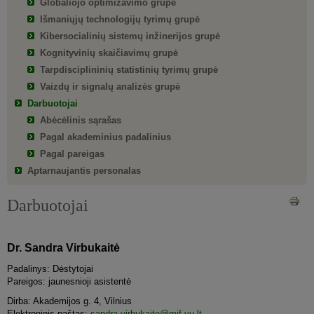
Globaliojo optimizavimo grupė
Išmaniųjų technologijų tyrimų grupė
Kibersocialinių sistemų inžinerijos grupė
Kognityvinių skaičiavimų grupė
Tarpdisciplininių statistinių tyrimų grupė
Vaizdų ir signalų analizės grupė
Darbuotojai
Abėcėlinis sąrašas
Pagal akademinius padalinius
Pagal pareigas
Aptarnaujantis personalas
Darbuotojai
Dr. Sandra Virbukaitė
Padalinys: Dėstytojai
Pareigos: jaunesnioji asistentė
Dirba: Akademijos g. 4, Vilnius
Elektroninis paštas:
sandra.virbukaite@mif.vu.lt