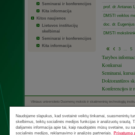
Seminarai ir konferencijos
prof. dr. Antanas
Kita informacija
DMSTI veiklos me
Kitos naujienos
doc. dr. Eugeniju
Lietuvos institucijų
skelbimai
DMSTI mokslininko
Seminarai ir konferencijos
Kita informacija
3
...
5
Tarybos informac
Konkursai
Seminarai, kursai
Doktorantūros sk
Konferencijos ir r
Vilniaus universiteto Duomenų mokslo ir skaitmeninių technologijų instit
Tel. +370 5 210 9300, el. p.
info@mii.vu.lt
Naudojame slapukus, kad svetainė veiktų tinkamai, suasmenintų turi
skelbimus, teiktų socialinės medijos funkcijas ir analizuotų srautą. T
dalijamės informacija apie tai, kaip naudojatės mūsų svetaine, su s
socialinės medijos, reklamavimo ir analizės partneriais.
Privatumo p