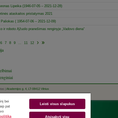
 Leonas Lipeika (1946-07-05 – 2021-12-28)
tinės ataskaitos pristatymas 2021
s Paliokas ( 1954-07-06 – 2021-12-09)
 ir roboto Ąžuolo pranešimas renginyje „Vadovo diena“
6
7
8
9
...
11
12
ija
elbimai
enginiai
utas |
Akademijos g. 4, LT-08412 Vilnius
nį bei
Leisti visus slapukus
aip pat
avo
olitika
Atsisakyti visų