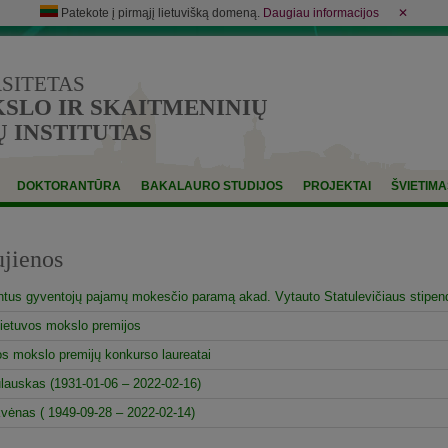
Patekote į pirmąjį lietuvišką domeną.
Daugiau informacijos
✕
RSITETAS
LO IR SKAITMENINIŲ
 INSTITUTAS
DOKTORANTŪRA
BAKALAURO STUDIJOS
PROJEKTAI
ŠVIETIMA
jienos
entus gyventojų pajamų mokesčio paramą akad. Vytauto Statulevičiaus stipend
Lietuvos mokslo premijos
s mokslo premijų konkurso laureatai
ulauskas (1931-01-06 – 2022-02-16)
vėnas ( 1949-09-28 – 2022-02-14)