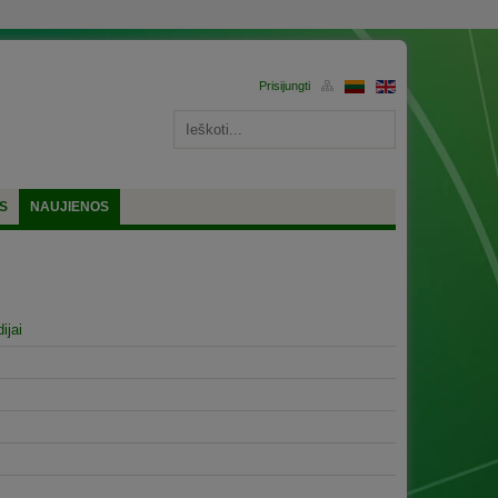
S
NAUJIENOS
ijai