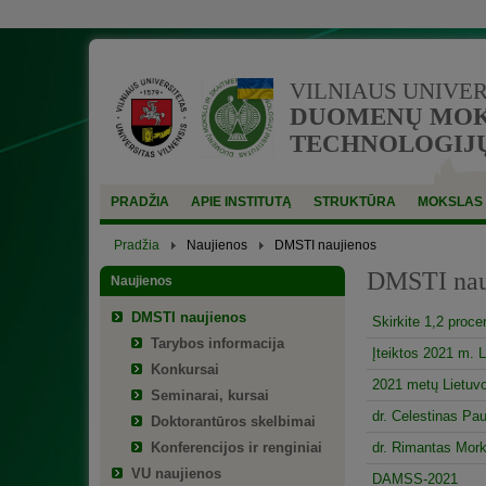
VILNIAUS UNIVE
DUOMENŲ MOKS
TECHNOLOGIJŲ
PRADŽIA
APIE INSTITUTĄ
STRUKTŪRA
MOKSLAS
Pradžia
Naujienos
DMSTI naujienos
DMSTI nau
Naujienos
DMSTI naujienos
Skirkite 1,2 proc
Tarybos informacija
Įteiktos 2021 m. 
Konkursai
2021 metų Lietuvo
Seminarai, kursai
dr. Celestinas Pa
Doktorantūros skelbimai
Konferencijos ir renginiai
dr. Rimantas Mork
VU naujienos
DAMSS-2021