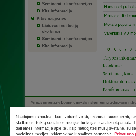
Seminarai ir konferencijos
Humanoidų robotik
Kita informacija
Pirmasis .lt dome
Kitos naujienos
Mokslo populiarin
Lietuvos institucijų
skelbimai
Varėniškis VU mok
Seminarai ir konferencijos
Kita informacija
6
7
8
.
Tarybos informac
Konkursai
Seminarai, kursai
Doktorantūros sk
Konferencijos ir r
Vilniaus universiteto Duomenų mokslo ir skaitmeninių technologijų instit
Tel. +370 5 210 9300, el. p.
info@mii.vu.lt
Naudojame slapukus, kad svetainė veiktų tinkamai, suasmenintų turi
skelbimus, teiktų socialinės medijos funkcijas ir analizuotų srautą. T
dalijamės informacija apie tai, kaip naudojatės mūsų svetaine, su s
socialinės medijos, reklamavimo ir analizės partneriais.
Privatumo p