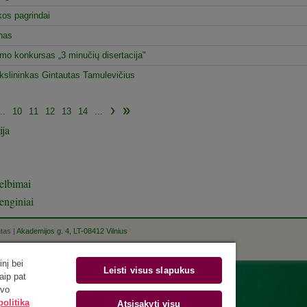
os pagrindai
nas
imo konkursas „3 minučių disertacija"
slininkas Gintautas Tamulevičius
..
10
11
12
13
14
...
ija
elbimai
enginiai
utas |
Akademijos g. 4, LT-08412 Vilnius
nį bei
Leisti visus slapukus
aip pat
avo
olitika
Atsisakyti visų