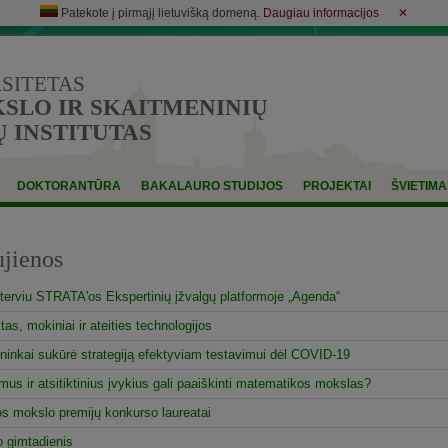
Patekote į pirmąjį lietuvišką domeną.
Daugiau informacijos
✕
RSITETAS
LO IR SKAITMENINIŲ
 INSTITUTAS
DOKTORANTŪRA
BAKALAURO STUDIJOS
PROJEKTAI
ŠVIETIMA
jienos
interviu STRATA'os Ekspertinių įžvalgų platformoje „Agenda“
s, mokiniai ir ateities technologijos
nkai sukūrė strategiją efektyviam testavimui dėl COVID-19
us ir atsitiktinius įvykius gali paaiškinti matematikos mokslas?
s mokslo premijų konkurso laureatai
 gimtadienis