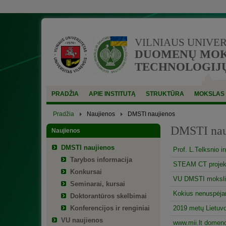
VILNIAUS UNIVE
DUOMENŲ MOKS
TECHNOLOGIJŲ
PRADŽIA
APIE INSTITUTĄ
STRUKTŪRA
MOKSLAS
Pradžia
Naujienos
DMSTI naujienos
DMSTI nau
Naujienos
DMSTI naujienos
Prof. L.Telksnio 
Tarybos informacija
STEAM CT projekta
Konkursai
VU DMSTI mokslini
Seminarai, kursai
Kokius nenuspėjam
Doktorantūros skelbimai
Konferencijos ir renginiai
2019 metų Lietuvo
VU naujienos
www.mii.lt domeno