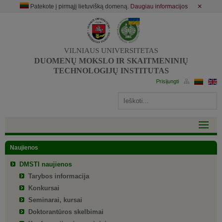
Patekote į pirmąjį lietuvišką domeną.
Daugiau informacijos
✕
VILNIAUS UNIVERSITETAS
DUOMENŲ MOKSLO IR SKAITMENINIŲ
TECHNOLOGIJŲ INSTITUTAS
Naujienos
DMSTI naujienos
Tarybos informacija
Konkursai
Seminarai, kursai
Doktorantūros skelbimai