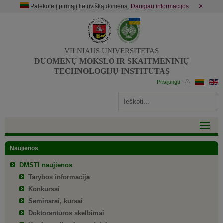
Patekote į pirmąjį lietuvišką domeną.
Daugiau informacijos
✕
VILNIAUS UNIVERSITETAS
DUOMENŲ MOKSLO IR SKAITMENINIŲ
TECHNOLOGIJŲ INSTITUTAS
Naujienos
DMSTI naujienos
Tarybos informacija
Konkursai
Seminarai, kursai
Doktorantūros skelbimai