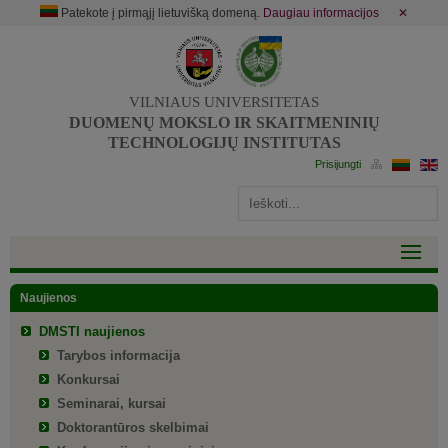
Patekote į pirmąjį lietuvišką domeną.
Daugiau informacijos
✕
VILNIAUS UNIVERSITETAS
DUOMENŲ MOKSLO IR SKAITMENINIŲ
TECHNOLOGIJŲ INSTITUTAS
Naujienos
DMSTI naujienos
Tarybos informacija
Konkursai
Seminarai, kursai
Doktorantūros skelbimai