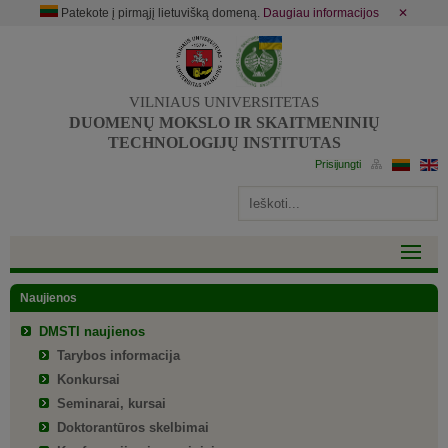
Patekote į pirmąjį lietuvišką domeną.
Daugiau informacijos
✕
VILNIAUS UNIVERSITETAS
DUOMENŲ MOKSLO IR SKAITMENINIŲ
TECHNOLOGIJŲ INSTITUTAS
Naujienos
DMSTI naujienos
Tarybos informacija
Konkursai
Seminarai, kursai
Doktorantūros skelbimai