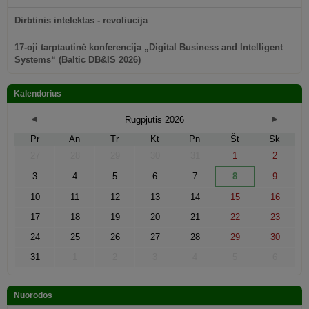
Dirbtinis intelektas - revoliucija
17-oji tarptautinė konferencija „Digital Business and Intelligent
Systems“ (Baltic DB&IS 2026)
Kalendorius
Rugpjūtis
2026
Pr
An
Tr
Kt
Pn
Št
Sk
27
28
29
30
31
1
2
3
4
5
6
7
8
9
10
11
12
13
14
15
16
17
18
19
20
21
22
23
24
25
26
27
28
29
30
31
1
2
3
4
5
6
Nuorodos