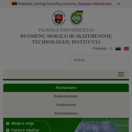
Patekote į pirmąjį lietuvišką domeną.
Daugiau informacijos
✕
VILNIAUS UNIVERSITETAS
DUOMENŲ MOKSLO IR SKAITMENINIŲ
TECHNOLOGIJŲ INSTITUTAS
Partneriams
Doktorantams
Studentams
Darbuotojams
Misija ir vizija
Faktai ir skaičiai