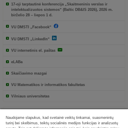
17-oji tarptautinė konferencija „Skaitmeninis verslas ir
intelektualizuotos sistemos“ (Baltic DB&IS 2026), 2026 m.
birželio 28 – liepos 1 d.
VU DMSTI „Facebook“
VU DMSTI „LinkedIn“
VU internetinis el. paštas
eLABa
Skaičiavimo mazgai
VU Matematikos ir informatikos fakultetas
Vilniaus universitetas
Naudojame slapukus, kad svetainė veiktų tinkamai, suasmenintų
turinį bei skelbimus, teiktų socialinės medijos funkcijas ir analizuotų