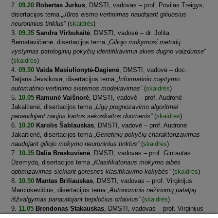
09.20
Robertas Jurkus
, DMSTI, vadovas – prof. Povilas Treigys,
disertacijos tema
„Jūros eismo vertinimas naudojant giliuosius
neuroninius tinklus“
(
skaidrės
)
09.35
Sandra Virbukaitė
, DMSTI, vadovė – dr. Jolita
Bernatavičienė, disertacijos tema
„Giliojo mokymosi metodų
vystymas patologinių pokyčių identifikavimui akies dugno vaizduose“
(
skaidrės
)
09.50
Vaida Masiulionytė-Dagienė
, DMSTI, vadovė – doc.
Tatjana Jevsikova, disertacijos tema
„Informatinio mąstymo
automatinio vertinimo sistemos modeliavimas“
(
skaidrės
)
10.05
Ramunė Vaišnorė
, DMSTI, vadovė – prof. Audronė
Jakaitienė, disertacijos tema
„Ligų prognozavimo algoritmai
panaudojant naujos kartos sekoskaitos duomenis“
(
skaidrės
)
10.20
Karolis Šablauskas
, DMSTI, vadovė – prof. Audronė
Jakaitienė, disertacijos tema
„Genetinių pokyčių charakterizavimas
naudojant giliojo mokymo neuroninius tinklus“
(
skaidrės
)
10.35
Dalia Breskuvienė
, DMSTI, vadovas – prof. Gintautas
Dzemyda, disertacijos tema
„Klasifikatoriaus mokymo aibės
optimizavimas siekiant geresnės klasifikavimo kokybės“
(
skaidrės
)
10.50
Mantas Briliauskas
, DMSTI, vadovas – prof. Virginijus
Marcinkevičius, disertacijos tema
„Autonominis nežinomų patalpų
išžvalgymas panaudojant bepiločius orlaivius“
(
skaidrės
)
11.05
Brendonas Stakauskas
, DMSTI, vadovas – prof. Virginijus
Marcinkevičius, disertacijos tema
„Giliais neuroniniais tinklais grįstų