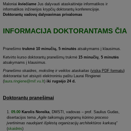
Maloniai
kviečiame
Jus dalyvauti ataskaitinėje informatikos ir
informatikos inžinerijos krypčių doktorantų konferencijoje.
Doktorantų vadovų dalyvavimas privalomas
INFORMACIJA DOKTORANTAMS ČIA
Pranešimo
trukmė 10 minučių,
5 minutės
atsakymams į klausimus.
Ketvirto kurso doktorantų pranešimų trukmė
15 minučių
,
5 minutės
atsakymams į klausimus.
Pranešimo skaidres, mokslinę ir veiklos ataskaitas
(
viską PDF formatu
)
doktorantai turi atsiųsti elektroniniu paštu Laurai Ringienei
(
laura.ringiene@mif.vu.lt
)
iki rugsėjo 24 d.
Doktorantų pranešimai
09.00
Karolis Noreika
, DMSTI, vadovas – prof. Saulius Gudas,
disertacijos tema
„Agile taikomųjų programų kūrimo proceso
įvertinimas naudojant išplėstą organizacijų architektūros karkasą“
(
skaidrės
)