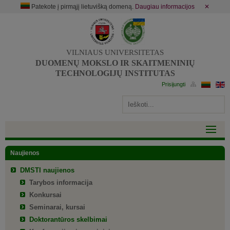
Patekote į pirmąjį lietuvišką domeną.
Daugiau informacijos
✕
VILNIAUS UNIVERSITETAS
DUOMENŲ MOKSLO IR SKAITMENINIŲ
TECHNOLOGIJŲ INSTITUTAS
Naujienos
DMSTI naujienos
Tarybos informacija
Konkursai
Seminarai, kursai
Doktorantūros skelbimai