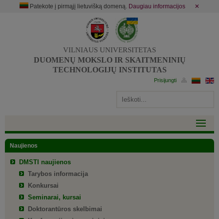
Patekote į pirmąjį lietuvišką domeną.
Daugiau informacijos
✕
VILNIAUS UNIVERSITETAS
DUOMENŲ MOKSLO IR SKAITMENINIŲ
TECHNOLOGIJŲ INSTITUTAS
Naujienos
DMSTI naujienos
Tarybos informacija
Konkursai
Seminarai, kursai
Doktorantūros skelbimai