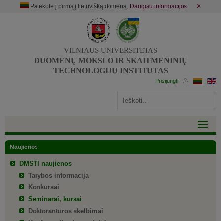
Patekote į pirmąjį lietuvišką domeną.
Daugiau informacijos
✕
VILNIAUS UNIVERSITETAS
DUOMENŲ MOKSLO IR SKAITMENINIŲ
TECHNOLOGIJŲ INSTITUTAS
Naujienos
DMSTI naujienos
Tarybos informacija
Konkursai
Seminarai, kursai
Doktorantūros skelbimai