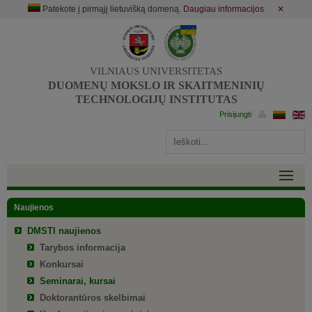
Patekote į pirmąjį lietuvišką domeną.
Daugiau informacijos
✕
VILNIAUS UNIVERSITETAS
DUOMENŲ MOKSLO IR SKAITMENINIŲ
TECHNOLOGIJŲ INSTITUTAS
Naujienos
DMSTI naujienos
Tarybos informacija
Konkursai
Seminarai, kursai
Doktorantūros skelbimai