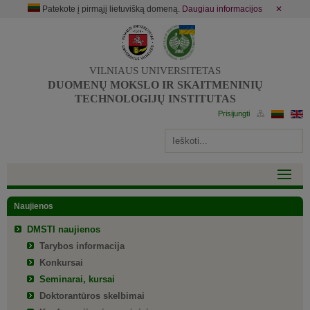
Patekote į pirmąjį lietuvišką domeną.
Daugiau informacijos
✕
VILNIAUS UNIVERSITETAS
DUOMENŲ MOKSLO IR SKAITMENINIŲ
TECHNOLOGIJŲ INSTITUTAS
Naujienos
DMSTI naujienos
Tarybos informacija
Konkursai
Seminarai, kursai
Doktorantūros skelbimai