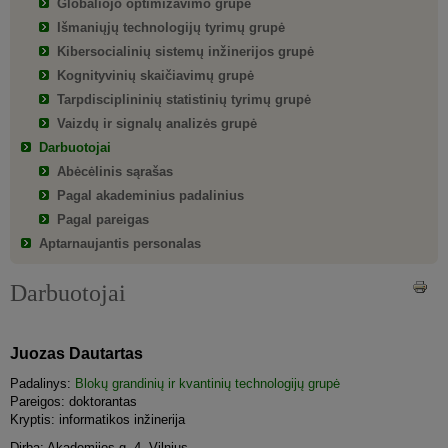
Globaliojo optimizavimo grupė
Išmaniųjų technologijų tyrimų grupė
Kibersocialinių sistemų inžinerijos grupė
Kognityvinių skaičiavimų grupė
Tarpdisciplininių statistinių tyrimų grupė
Vaizdų ir signalų analizės grupė
Darbuotojai
Abėcėlinis sąrašas
Pagal akademinius padalinius
Pagal pareigas
Aptarnaujantis personalas
Darbuotojai
Juozas Dautartas
Padalinys:
Blokų grandinių ir kvantinių technologijų grupė
Pareigos: doktorantas
Kryptis: informatikos inžinerija
Dirba: Akademijos g. 4, Vilnius