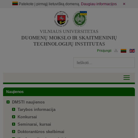
Patekote į pirmąjį lietuvišką domeną.
Daugiau informacijos
✕
VILNIAUS UNIVERSITETAS
DUOMENŲ MOKSLO IR SKAITMENINIŲ
TECHNOLOGIJŲ INSTITUTAS
Naujienos
DMSTI naujienos
Tarybos informacija
Konkursai
Seminarai, kursai
Doktorantūros skelbimai