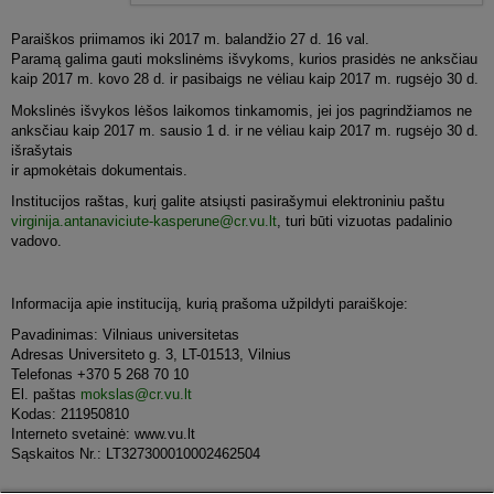
Paraiškos priimamos iki 2017 m. balandžio 27 d. 16 val.
Paramą galima gauti mokslinėms išvykoms, kurios prasidės ne anksčiau
kaip 2017 m. kovo 28 d. ir pasibaigs ne vėliau kaip 2017 m. rugsėjo 30 d.
Mokslinės išvykos lėšos laikomos tinkamomis, jei jos pagrindžiamos ne
anksčiau kaip 2017 m. sausio 1 d. ir ne vėliau kaip 2017 m. rugsėjo 30 d.
išrašytais
ir apmokėtais dokumentais.
Institucijos raštas, kurį galite atsiųsti pasirašymui elektroniniu paštu
virginija.antanaviciute-kasperune@cr.vu.lt
, turi būti vizuotas padalinio
vadovo.
Informacija apie instituciją, kurią prašoma užpildyti paraiškoje:
Pavadinimas: Vilniaus universitetas
Adresas Universiteto g. 3, LT-01513, Vilnius
Telefonas +370 5 268 70 10
El. paštas
mokslas@cr.vu.lt
Kodas: 211950810
Interneto svetainė: www.vu.lt
Sąskaitos Nr.: LT327300010002462504