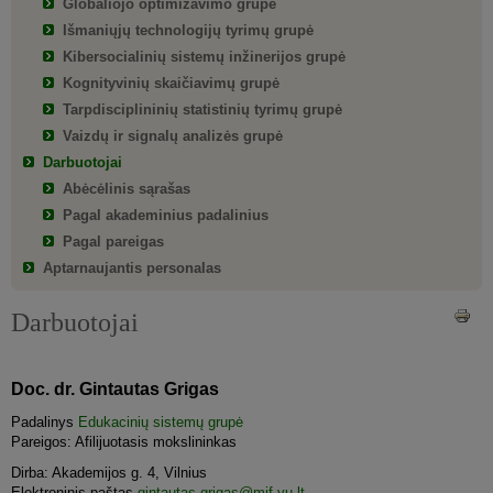
Globaliojo optimizavimo grupė
Išmaniųjų technologijų tyrimų grupė
Kibersocialinių sistemų inžinerijos grupė
Kognityvinių skaičiavimų grupė
Tarpdisciplininių statistinių tyrimų grupė
Vaizdų ir signalų analizės grupė
Darbuotojai
Abėcėlinis sąrašas
Pagal akademinius padalinius
Pagal pareigas
Aptarnaujantis personalas
Darbuotojai
Doc. dr. Gintautas Grigas
Padalinys
Edukacinių sistemų grupė
Pareigos: Afilijuotasis mokslininkas
Dirba: Akademijos g. 4, Vilnius
Elektroninis paštas
gintautas.grigas@mif.vu.lt