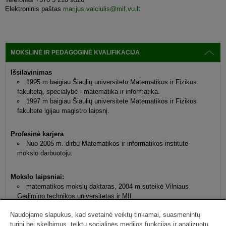
Elektroninis paštas
marijus.vaiciulis@mif.vu.lt
MOKSLINĖ IR PEDAGOGINĖ KVALIFIKACIJA
Išsilavinimas
1995 m baigiau Šiaulių universiteto Matematikos ir Fizikos
fakultetą, specialybė - matematika ir informatika.
1997 m baigiau Šiaulių universitete Matematikos ir Fizikos
fakultete igijau magistro laipsnį.
Profesinė karjera
Nuo 2005 m. dirbu Matematikos ir informatikos institute
mokslo darbuotoju.
Mokslo laipsniai:
matematikos mokslų daktaras, 2004 m suteikė Vilniaus
Gedimino technikos universitetas ir MII.
Naudojame slapukus, kad svetainė veiktų tinkamai, suasmenintų
turinį bei skelbimus, teiktų socialinės medijos funkcijas ir analizuotų