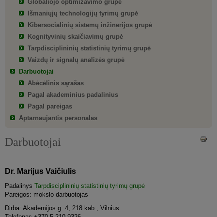
Globaliojo optimizavimo grupė
Išmaniųjų technologijų tyrimų grupė
Kibersocialinių sistemų inžinerijos grupė
Kognityvinių skaičiavimų grupė
Tarpdisciplininių statistinių tyrimų grupė
Vaizdų ir signalų analizės grupė
Darbuotojai
Abėcėlinis sąrašas
Pagal akademinius padalinius
Pagal pareigas
Aptarnaujantis personalas
Darbuotojai
Dr. Marijus Vaičiulis
Padalinys
Tarpdisciplininių statistinių tyrimų grupė
Pareigos: mokslo darbuotojas
Dirba: Akademijos g. 4, 218 kab., Vilnius
Telefonas +370 5 210 9326