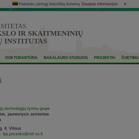
Patekote į pirmąjį lietuvišką domeną.
Daugiau informacijos
✕
RSITETAS
LO IR SKAITMENINIŲ
 INSTITUTAS
DOKTORANTŪRA
BAKALAURO STUDIJOS
PROJEKTAI
ŠVIETIMA
i
jų technologijų tyrimų grupė
tas, jaunesnysis asistentas
a
. 4, Vilnius
s:
ilja.jurcenko@mif.vu.lt