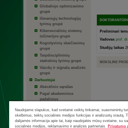
Globaliojo optimizavimo
grupė
Išmaniųjų technologijų
DOKTORANTŪRO
tyrimų grupė
Kibersocialinių sistemų
Preliminari te
inžinerijos grupė
Vadovas
prof. d
Kognityvinių skaičiavimų
Studijų laikas
2
grupė
Tarpdisciplininių
statistinių tyrimų grupė
MOKSLINE PRO
Vaizdų ir signalų analizės
grupė
Darbuotojai
Abėcėlinis sąrašas
Pagal akademinius
padalinius
Pagal pareigas
Naudojame slapukus, kad svetainė veiktų tinkamai, suasmenintų turi
Aptarnaujantis personalas
skelbimus, teiktų socialinės medijos funkcijas ir analizuotų srautą. T
dalijamės informacija apie tai, kaip naudojatės mūsų svetaine, su s
socialinės medijos, reklamavimo ir analizės partneriais.
Privatumo p