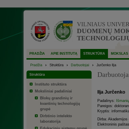
VILNIAUS UNIVE
DUOMENŲ MOKS
TECHNOLOGIJŲ
PRADŽIA
APIE INSTITUTĄ
STRUKTŪRA
MOKSLAS
Pradžia
Struktūra
Darbuotojai
Jurčenko Ilja
Darbuotoja
Struktūra
Instituto struktūra
Moksliniai padaliniai
Ilja Jurčenko
Blokų grandinių ir
Padalinys:
Išmanių
kvantinių technologijų
Pareigos: doktoran
grupė
Kryptis: informatik
Dirbtinio intelekto
Dirba: Akademijos g
laboratorija
Elektroninis pašta
Edukacinių sistemų grupė