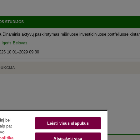
S STUDIJOS
ma
Dinaminis aktyvų paskirstymas mišriuose investiciniuose portfeliuose kintanči
r. Igoris Belovas
025 10 01–2029 09 30
DUKCIJA
nį bei
Leisti visus slapukus
aip pat
avo
olitika
Atsisakyti visų