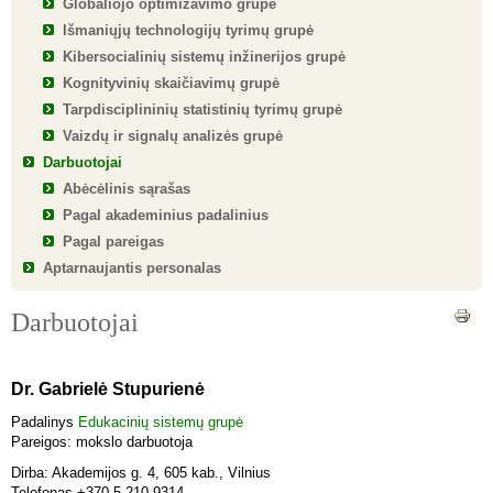
Globaliojo optimizavimo grupė
Išmaniųjų technologijų tyrimų grupė
Kibersocialinių sistemų inžinerijos grupė
Kognityvinių skaičiavimų grupė
Tarpdisciplininių statistinių tyrimų grupė
Vaizdų ir signalų analizės grupė
Darbuotojai
Abėcėlinis sąrašas
Pagal akademinius padalinius
Pagal pareigas
Aptarnaujantis personalas
Darbuotojai
Dr. Gabrielė Stupurienė
Padalinys
Edukacinių sistemų grupė
Pareigos: mokslo darbuotoja
Dirba: Akademijos g. 4, 605 kab., Vilnius
Telefonas +370 5 210 9314