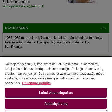
Elektroninis paštas
laima.paliulioniene@mif.vu.lt
KVALIFIKACIJA
1984-1989 m. studijos Vilniaus universitete, Matematikos fakultete,
taikomosios matematikos specialybėje. Įgyta matematiko
kvalifikacija.
MOKSLINIAI INTERESAI
Naudojame slapukus, kad svetainė veiktų tinkamai, suasmenintų
turinį bei skelbimus, teiktų socialinės medijos funkcijas ir analizuotų
MOKSLINĖ PRODUKCIJA
srautą. Taip pat dalijamės informacija apie tai, kaip naudojatės mūsų
svetaine, su savo socialinės medijos, reklamavimo ir analizės
partneriais.
Privatumo politika
MOKSLINIAI IR KITI PROJEKTAI
Leisti visus slapukus
Vilniaus universiteto Duomenų mokslo ir skaitmeninių technologijų institutas |
Akademijos g. 4, LT-08412 Vilnius
Atsisakyti visų
Tel. +370 5 210 9300, el. p.
info@mii.vu.lt