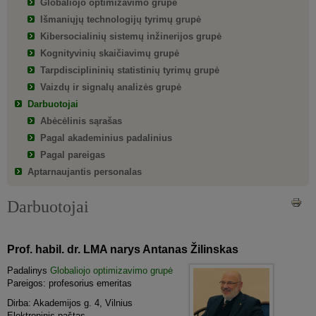
Globaliojo optimizavimo grupė
Išmaniųjų technologijų tyrimų grupė
Kibersocialinių sistemų inžinerijos grupė
Kognityvinių skaičiavimų grupė
Tarpdisciplininių statistinių tyrimų grupė
Vaizdų ir signalų analizės grupė
Darbuotojai
Abėcėlinis sąrašas
Pagal akademinius padalinius
Pagal pareigas
Aptarnaujantis personalas
Darbuotojai
Prof. habil. dr. LMA narys Antanas Žilinskas
Padalinys
Globaliojo optimizavimo grupė
Pareigos: profesorius emeritas
Dirba: Akademijos g. 4, Vilnius
Elektroninis paštas