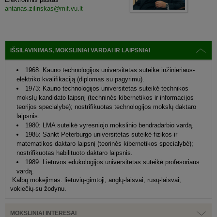
antanas.zilinskas@mif.vu.lt
IŠSILAVINIMAS, MOKSLINIAI VARDAI IR LAIPSNIAI
1968: Kauno technologijos universitetas suteikė inžinieriaus-
elektriko kvalifikaciją (diplomas su pagyrimu).
1973: Kauno technologijos universitetas suteikė technikos
mokslų kandidato laipsnį (techninės kibernetikos ir informacijos
teorijos specialybė); nostrifikuotas technologijos mokslų daktaro
laipsnis.
1980: LMA suteikė vyresniojo mokslinio bendradarbio vardą.
1985: Sankt Peterburgo universitetas suteikė fizikos ir
matematikos daktaro laipsnį (teorinės kibernetikos specialybė);
nostrifikuotas habilituoto daktaro laipsnis.
1989: Lietuvos edukologijos universitetas suteikė profesoriaus
vardą.
Kalbų mokėjimas: lietuvių-gimtoji, anglų-laisvai, rusų-laisvai,
vokiečių-su žodynu.
MOKSLINIAI INTERESAI