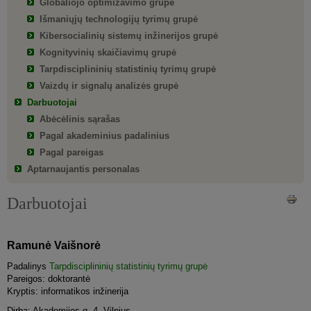
Globaliojo optimizavimo grupė
Išmaniųjų technologijų tyrimų grupė
Kibersocialinių sistemų inžinerijos grupė
Kognityvinių skaičiavimų grupė
Tarpdisciplininių statistinių tyrimų grupė
Vaizdų ir signalų analizės grupė
Darbuotojai
Abėcėlinis sąrašas
Pagal akademinius padalinius
Pagal pareigas
Aptarnaujantis personalas
Darbuotojai
Ramunė Vaišnorė
Padalinys
Tarpdisciplininių statistinių tyrimų grupė
Pareigos: doktorantė
Kryptis: informatikos inžinerija
Dirba: Akademijos g. 4, Vilnius