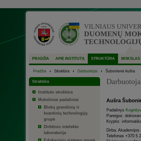
VILNIAUS UNIVE
DUOMENŲ MOKS
TECHNOLOGIJŲ
PRADŽIA
APIE INSTITUTĄ
STRUKTŪRA
MOKSLAS
Pradžia
Struktūra
Darbuotojai
Šubonienė Aušra
Darbuotoja
Struktūra
Instituto struktūra
Moksliniai padaliniai
Aušra Šuboni
Blokų grandinių ir
Padalinys
Kognityv
kvantinių technologijų
Pareigos: doktoran
grupė
Kryptis: informatik
Dirbtinio intelekto
Dirba: Akademijos g
laboratorija
Telefonas +370 5 
Edukacinių sistemų grupė