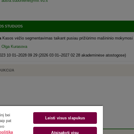
s
ausra.suboniene@mif.vu.lt
S STUDIJOS
ma
Kasos vėžio segmentavimas taikant pusiau prižiūrimo mašininio mokymosi
r. Olga Kurasova
023 10 01–2028 09 29 (2026 03 01–2027 02 28 akademinėse atostogose)
DUKCIJA
nį bei
Leisti visus slapukus
aip pat
avo
olitika
Atsisakyti visų