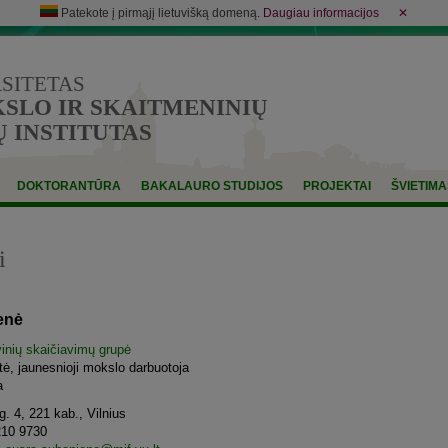
Patekote į pirmąjį lietuvišką domeną.
Daugiau informacijos
✕
RSITETAS
LO IR SKAITMENINIŲ
 INSTITUTAS
DOKTORANTŪRA
BAKALAURO STUDIJOS
PROJEKTAI
ŠVIETIMA
i
enė
inių skaičiavimų grupė
tė, jaunesnioji mokslo darbuotoja
a
. 4, 221 kab., Vilnius
210 9730