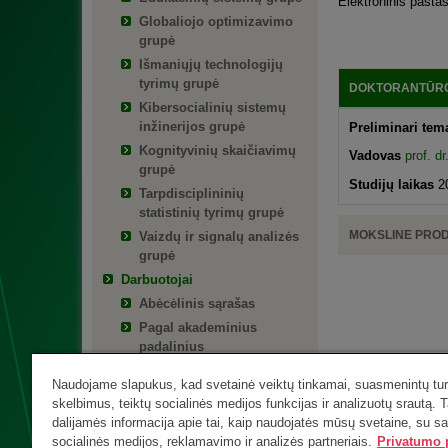
Elektroninis pašta
Globaliojo optimizavimo
grupė
Išmaniųjų technologijų
tyrimų grupė
DOKTORANTŪRO
Kibersocialinių sistemų
inžinerijos grupė
Preliminari te
Kognityvinių skaičiavimų
Vadovas
prof. d
grupė
Studijų laikas
2
Tarpdisciplininių
statistinių tyrimų grupė
MOKSLINE PRO
Vaizdų ir signalų analizės
grupė
Darbuotojai
Abėcėlinis sąrašas
Pagal akademinius
padalinius
Pagal pareigas
Naudojame slapukus, kad svetainė veiktų tinkamai, suasmenintų turi
Aptarnaujantis personalas
skelbimus, teiktų socialinės medijos funkcijas ir analizuotų srautą. T
dalijamės informacija apie tai, kaip naudojatės mūsų svetaine, su s
socialinės medijos, reklamavimo ir analizės partneriais.
Privatumo p