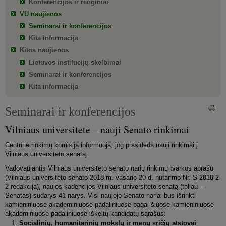
Konferencijos ir renginiai
VU naujienos
Seminarai ir konferencijos
Kita informacija
Kitos naujienos
Lietuvos institucijų skelbimai
Seminarai ir konferencijos
Kita informacija
Seminarai ir konferencijos
Vilniaus universitete – nauji Senato rinkimai
Centrinė rinkimų komisija informuoja, jog prasideda nauji rinkimai į
Vilniaus universiteto senatą.
Vadovaujantis Vilniaus universiteto senato narių rinkimų tvarkos aprašu
(Vilniaus universiteto senato 2018 m. vasario 20 d. nutarimo Nr. S-2018-2-
2 redakcija), naujos kadencijos Vilniaus universiteto senatą (toliau –
Senatas) sudarys 41 narys. Visi naujojo Senato nariai bus išrinkti
kamieniniuose akademiniuose padaliniuose pagal šiuose kamieniniuose
akademiniuose padaliniuose iškeltų kandidatų sąrašus:
Socialinių, humanitarinių mokslų ir menų sričių atstovai