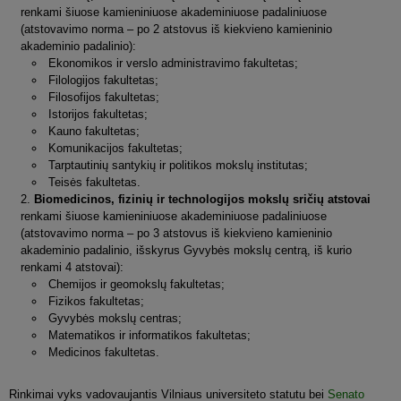
renkami šiuose kamieniniuose akademiniuose padaliniuose
(atstovavimo norma – po 2 atstovus iš kiekvieno kamieninio
akademinio padalinio):
Ekonomikos ir verslo administravimo fakultetas;
Filologijos fakultetas;
Filosofijos fakultetas;
Istorijos fakultetas;
Kauno fakultetas;
Komunikacijos fakultetas;
Tarptautinių santykių ir politikos mokslų institutas;
Teisės fakultetas.
Biomedicinos, fizinių ir technologijos mokslų sričių atstovai
renkami šiuose kamieniniuose akademiniuose padaliniuose
(atstovavimo norma – po 3 atstovus iš kiekvieno kamieninio
akademinio padalinio, išskyrus Gyvybės mokslų centrą, iš kurio
renkami 4 atstovai):
Chemijos ir geomokslų fakultetas;
Fizikos fakultetas;
Gyvybės mokslų centras;
Matematikos ir informatikos fakultetas;
Medicinos fakultetas.
Rinkimai vyks vadovaujantis Vilniaus universiteto statutu bei
Senato