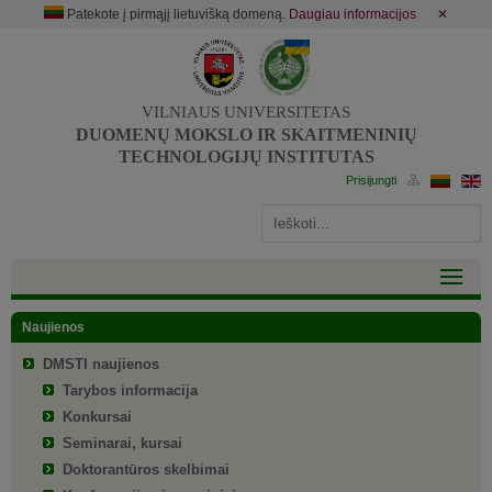
Patekote į pirmąjį lietuvišką domeną.
Daugiau informacijos
✕
VILNIAUS UNIVERSITETAS
DUOMENŲ MOKSLO IR SKAITMENINIŲ
TECHNOLOGIJŲ INSTITUTAS
Naujienos
DMSTI naujienos
Tarybos informacija
Konkursai
Seminarai, kursai
Doktorantūros skelbimai