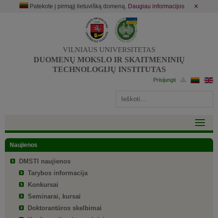
Patekote į pirmąjį lietuvišką domeną.
Daugiau informacijos
✕
VILNIAUS UNIVERSITETAS
DUOMENŲ MOKSLO IR SKAITMENINIŲ
TECHNOLOGIJŲ INSTITUTAS
Naujienos
DMSTI naujienos
Tarybos informacija
Konkursai
Seminarai, kursai
Doktorantūros skelbimai