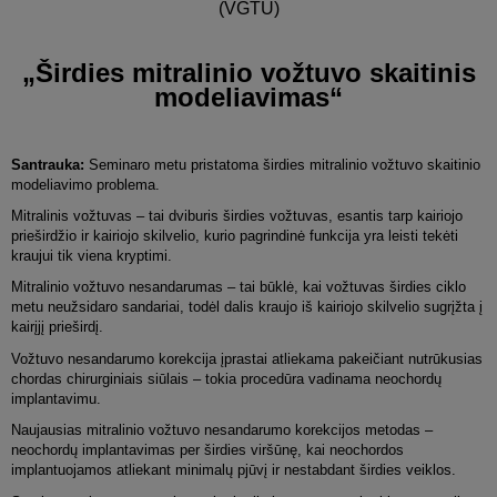
(VGTU)
„Širdies mitralinio vožtuvo skaitinis
modeliavimas“
Santrauka:
Seminaro metu pristatoma širdies mitralinio vožtuvo skaitinio
modeliavimo problema.
Mitralinis vožtuvas – tai dviburis širdies vožtuvas, esantis tarp kairiojo
prieširdžio ir kairiojo skilvelio, kurio pagrindinė funkcija yra leisti tekėti
kraujui tik viena kryptimi.
Mitralinio vožtuvo nesandarumas – tai būklė, kai vožtuvas širdies ciklo
metu neužsidaro sandariai, todėl dalis kraujo iš kairiojo skilvelio sugrįžta į
kairįjį prieširdį.
Vožtuvo nesandarumo korekcija įprastai atliekama pakeičiant nutrūkusias
chordas chirurginiais siūlais – tokia procedūra vadinama neochordų
implantavimu.
Naujausias mitralinio vožtuvo nesandarumo korekcijos metodas –
neochordų implantavimas per širdies viršūnę, kai neochordos
implantuojamos atliekant minimalų pjūvį ir nestabdant širdies veiklos.