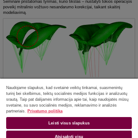
Seminare pristatomas tyrimas, kurio tikslas – nustatyti tokios operacijos
poveikį mitralinio vožtuvo nesandarumo korekcijai, taikant skaitinį
modeliavimą.
Naudojame slapukus, kad svetainė veiktų tinkamai, suasmenintų
Maloniai visus kviečiame dalyvauti
turinį bei skelbimus, teiktų socialinės medijos funkcijas ir analizuotų
srautą. Taip pat dalijamės informacija apie tai, kaip naudojatės mūsų
pagarbiai
svetaine, su savo socialinės medijos, reklamavimo ir analizės
Kristina Kaulakytė
partneriais.
Privatumo politika
Leisti visus slapukus
Vilniaus universiteto Duomenų mokslo ir skaitmeninių technologijų institutas |
Akademijos g. 4, LT-08412 Vilnius
Atsisakyti visų