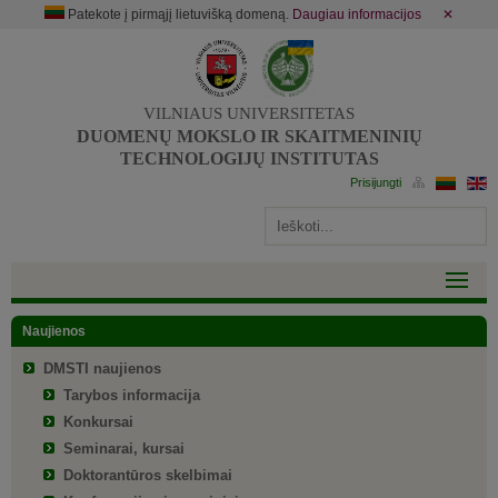
Patekote į pirmąjį lietuvišką domeną.
Daugiau informacijos
✕
VILNIAUS UNIVERSITETAS
DUOMENŲ MOKSLO IR SKAITMENINIŲ
TECHNOLOGIJŲ INSTITUTAS
Naujienos
DMSTI naujienos
Tarybos informacija
Konkursai
Seminarai, kursai
Doktorantūros skelbimai