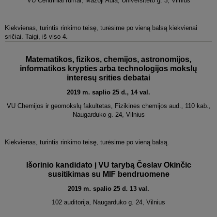
VU Centriniai rūmai, Mažoji Aula, Universiteto g. 3, Vilnius
Kiekvienas, turintis rinkimo teisę, turėsime po vieną balsą kiekvienai
sričiai. Taigi, iš viso 4.
Matematikos, fizikos, chemijos, astronomijos,
informatikos krypties arba technologijos mokslų
interesų srities
debatai
2019 m. saplio 25 d., 14 val.
VU Chemijos ir geomokslų fakultetas, Fizikinės chemijos aud., 110 kab.,
Naugarduko g. 24, Vilnius
Kiekvienas, turintis rinkimo teisę, turėsime po vieną balsą.
Išorinio kandidato į VU tarybą Česlav Okinčic
susitikimas su MIF bendruomene
2019 m. spalio 25 d. 13 val.
102 auditorija, Naugarduko g. 24, Vilnius