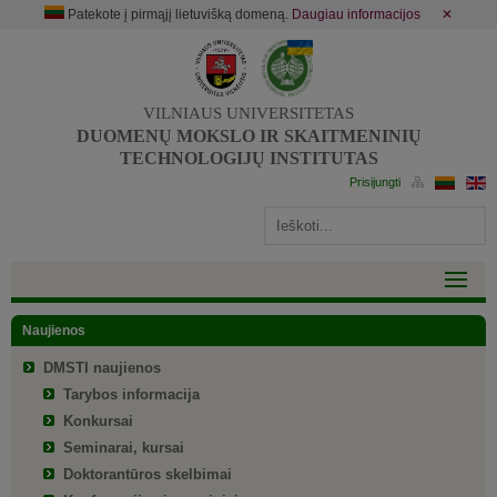
Patekote į pirmąjį lietuvišką domeną.
Daugiau informacijos
✕
VILNIAUS UNIVERSITETAS
DUOMENŲ MOKSLO IR SKAITMENINIŲ
TECHNOLOGIJŲ INSTITUTAS
Naujienos
DMSTI naujienos
Tarybos informacija
Konkursai
Seminarai, kursai
Doktorantūros skelbimai