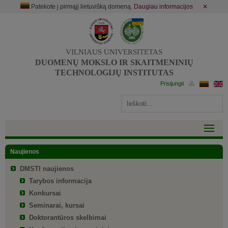
Patekote į pirmąjį lietuvišką domeną.
Daugiau informacijos
✕
VILNIAUS UNIVERSITETAS
DUOMENŲ MOKSLO IR SKAITMENINIŲ
TECHNOLOGIJŲ INSTITUTAS
Naujienos
DMSTI naujienos
Tarybos informacija
Konkursai
Seminarai, kursai
Doktorantūros skelbimai