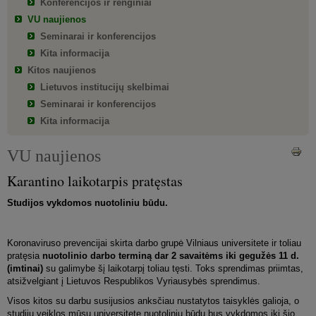
Konferencijos ir renginiai
VU naujienos
Seminarai ir konferencijos
Kita informacija
Kitos naujienos
Lietuvos institucijų skelbimai
Seminarai ir konferencijos
Kita informacija
VU naujienos
Karantino laikotarpis pratęstas
Studijos vykdomos nuotoliniu būdu.
Koronaviruso prevencijai skirta darbo grupė Vilniaus universitete ir toliau
pratęsia
nuotolinio darbo terminą dar 2 savaitėms iki gegužės 11 d.
(imtinai)
su galimybe šį laikotarpį toliau tęsti. Toks sprendimas priimtas,
atsižvelgiant į Lietuvos Respublikos Vyriausybės sprendimus.
Visos kitos su darbu susijusios anksčiau nustatytos taisyklės galioja, o
studijų veiklos mūsų universitete nuotoliniu būdu bus vykdomos iki šio