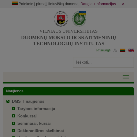
Patekote į pirmąjį lietuvišką domeną.
Daugiau informacijos
✕
VILNIAUS UNIVERSITETAS
DUOMENŲ MOKSLO IR SKAITMENINIŲ
TECHNOLOGIJŲ INSTITUTAS
Naujienos
DMSTI naujienos
Tarybos informacija
Konkursai
Seminarai, kursai
Doktorantūros skelbimai