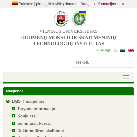
Patekote į pirmąjį lietuvišką domeną.
Daugiau informacijos
✕
VILNIAUS UNIVERSITETAS
DUOMENŲ MOKSLO IR SKAITMENINIŲ
TECHNOLOGIJŲ INSTITUTAS
Naujienos
DMSTI naujienos
Tarybos informacija
Konkursai
Seminarai, kursai
Doktorantūros skelbimai