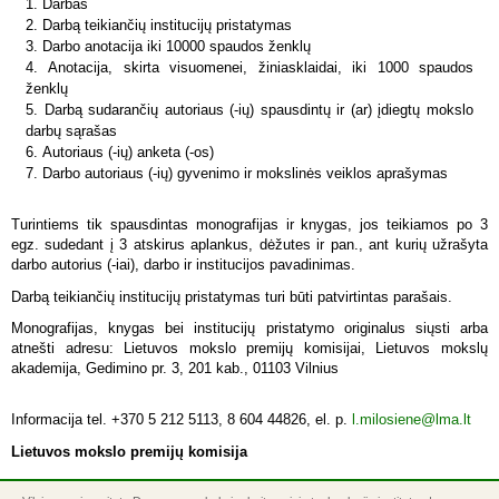
Darbas
Darbą teikiančių institucijų pristatymas
Darbo anotacija iki 10000 spaudos ženklų
Anotacija, skirta visuomenei, žiniasklaidai, iki 1000 spaudos
ženklų
Darbą sudarančių autoriaus (-ių) spausdintų ir (ar) įdiegtų mokslo
darbų sąrašas
Autoriaus (-ių) anketa (-os)
Darbo autoriaus (-ių) gyvenimo ir mokslinės veiklos aprašymas
Turintiems tik spausdintas monografijas ir knygas, jos teikiamos po 3
egz. sudedant į 3 atskirus aplankus, dėžutes ir pan., ant kurių užrašyta
darbo autorius (-iai), darbo ir institucijos pavadinimas.
Darbą teikiančių institucijų pristatymas turi būti patvirtintas parašais.
Monografijas, knygas bei institucijų pristatymo originalus siųsti arba
atnešti adresu: Lietuvos mokslo premijų komisijai, Lietuvos mokslų
akademija, Gedimino pr. 3, 201 kab., 01103 Vilnius
Informacija tel. +370 5 212 5113, 8 604 44826, el. p.
l.milosiene@lma.lt
Lietuvos mokslo premijų komisija