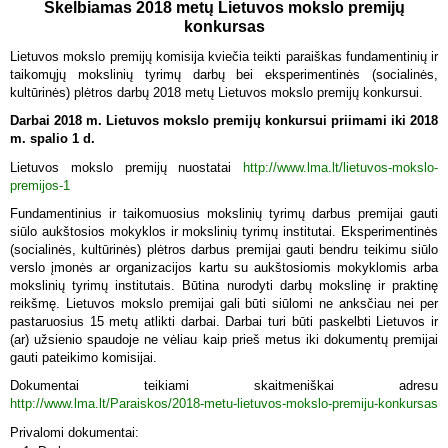
Skelbiamas 2018 metų Lietuvos mokslo premijų
konkursas
Lietuvos mokslo premijų komisija kviečia teikti paraiškas fundamentinių ir
taikomųjų mokslinių tyrimų darbų bei eksperimentinės (socialinės,
kultūrinės) plėtros darbų 2018 metų Lietuvos mokslo premijų konkursui.
Darbai 2018 m. Lietuvos mokslo premijų konkursui priimami iki 2018
m. spalio 1 d.
Lietuvos mokslo premijų nuostatai
http://www.lma.lt/lietuvos-mokslo-
premijos-1
Fundamentinius ir taikomuosius mokslinių tyrimų darbus premijai gauti
siūlo aukštosios mokyklos ir mokslinių tyrimų institutai. Eksperimentinės
(socialinės, kultūrinės) plėtros darbus premijai gauti bendru teikimu siūlo
verslo įmonės ar organizacijos kartu su aukštosiomis mokyklomis arba
mokslinių tyrimų institutais. Būtina nurodyti darbų mokslinę ir praktinę
reikšmę. Lietuvos mokslo premijai gali būti siūlomi ne anksčiau nei per
pastaruosius 15 metų atlikti darbai. Darbai turi būti paskelbti Lietuvos ir
(ar) užsienio spaudoje ne vėliau kaip prieš metus iki dokumentų premijai
gauti pateikimo komisijai.
Dokumentai teikiami skaitmeniškai adresu
http://www.lma.lt/Paraiskos/2018-metu-lietuvos-mokslo-premiju-konkursas
Privalomi dokumentai: