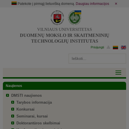
Patekote į pirmąjį lietuvišką domeną.
Daugiau informacijos
✕
VILNIAUS UNIVERSITETAS
DUOMENŲ MOKSLO IR SKAITMENINIŲ
TECHNOLOGIJŲ INSTITUTAS
Naujienos
DMSTI naujienos
Tarybos informacija
Konkursai
Seminarai, kursai
Doktorantūros skelbimai