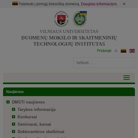
Patekote į pirmąjį lietuvišką domeną.
Daugiau informacijos
✕
VILNIAUS UNIVERSITETAS
DUOMENŲ MOKSLO IR SKAITMENINIŲ
TECHNOLOGIJŲ INSTITUTAS
Naujienos
DMSTI naujienos
Tarybos informacija
Konkursai
Seminarai, kursai
Doktorantūros skelbimai