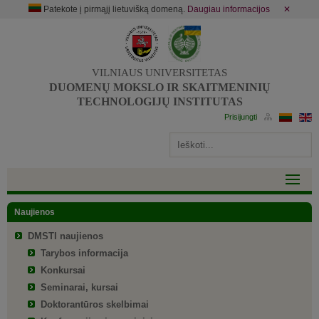
Patekote į pirmąjį lietuvišką domeną.
Daugiau informacijos
✕
VILNIAUS UNIVERSITETAS
DUOMENŲ MOKSLO IR SKAITMENINIŲ
TECHNOLOGIJŲ INSTITUTAS
Naujienos
DMSTI naujienos
Tarybos informacija
Konkursai
Seminarai, kursai
Doktorantūros skelbimai