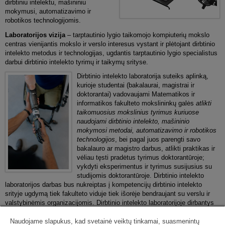
dirbtiniu intelektu, mašininiu
mokymusi, automatizavimo ir
robotikos technologijomis.
Laboratorijos vizija
– tarptautinio lygio taikomojo kompiuterių mokslo
centras vienijantis mokslo ir verslo interesus vystant ir plėtojant dirbtinio
intelekto metodus ir technologijas, ugdantis tarptautinio lygio specialistus
darbui dirbtinio intelekto tyrimų ir taikymų srityse.
Dirbtinio intelekto laboratorija suteiks aplinką,
kurioje studentai (bakalaurai, magistrai ir
doktorantai) vadovaujami Matematikos ir
informatikos fakulteto mokslininkų galės
atlikti
taikomuosius mokslinius tyrimus kuriuose
naudojami dirbtinio intelekto, mašininio
mokymosi metodai,
automatizavimo ir robotikos
technologijos
, bei pagal juos parengti savo
bakalauro ar magistro darbus, atlikti praktikas ir
vėliau tęsti pradėtus tyrimus doktorantūroje;
vykdyti eksperimentus ir tyrimus susijusius su
studijomis doktorantūroje. Dirbtinio intelekto
laboratorijos darbas bus nukreiptas į kompetencijų dirbtinio intelekto
srityje ugdymą tiek fakulteto viduje tiek išorėje bendraujant su verslu ir
valstybinėmis organizacijomis. Dirbtinio intelekto laboratorijoje dirbantys
mokslininkai sieks vykdyti projektus su verslo organizacijomis, kurie būtų
aktualūs mokslui ir skatintų inovacijas versle.
Naudojame slapukus, kad svetainė veiktų tinkamai, suasmenintų