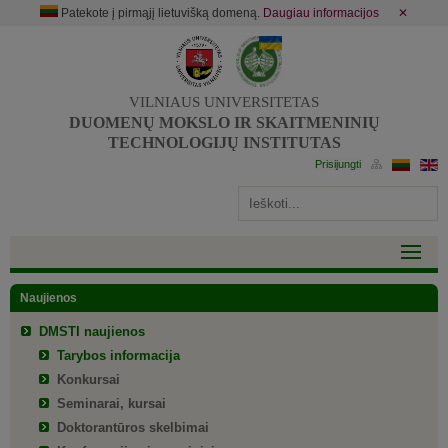
Patekote į pirmąjį lietuvišką domeną.
Daugiau informacijos
✕
VILNIAUS UNIVERSITETAS
DUOMENŲ MOKSLO IR SKAITMENINIŲ
TECHNOLOGIJŲ INSTITUTAS
Naujienos
DMSTI naujienos
Tarybos informacija
Konkursai
Seminarai, kursai
Doktorantūros skelbimai