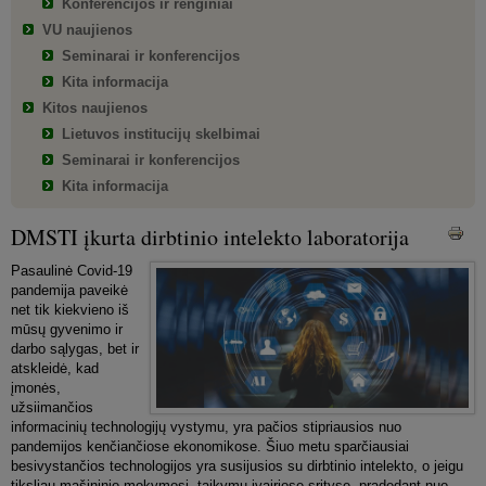
Konferencijos ir renginiai
VU naujienos
Seminarai ir konferencijos
Kita informacija
Kitos naujienos
Lietuvos institucijų skelbimai
Seminarai ir konferencijos
Kita informacija
DMSTI įkurta dirbtinio intelekto laboratorija
Pasaulinė Covid-19
pandemija paveikė
net tik kiekvieno iš
mūsų gyvenimo ir
darbo sąlygas, bet ir
atskleidė, kad
įmonės,
užsiimančios
informacinių technologijų vystymu, yra pačios stipriausios nuo
pandemijos kenčiančiose ekonomikose. Šiuo metu sparčiausiai
besivystančios technologijos yra susijusios su dirbtinio intelekto, o jeigu
tiksliau mašininio mokymosi, taikymu įvairiose srityse, pradedant nuo