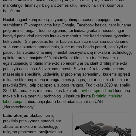
marketingo, finansų ir baigiant žemės ūkiu, medicina ir net kosmoso
tyrinėjimu.
Nuolat augant kompiuterių, o ypač grafinių procesorių pajėgumams, ir
stambioms IT kompanijoms kaip Google, Facebook besidalinant kuriama
programine įranga ir technologijomis, tai leidžia greitai ir nesudėtingai
bandyti panaudoti dirbtinio intelekto metodus tiek kasdieniame gyvenime,
tiek versle. Šis procesas lėmė, kad vis dažniau ir dažniau susiduriame
su automatizuotais sprendimais, kurie mums bando patarti, pasiūlyti ar
padėti. Tai sukuria dinaminę ir nuolat besivystančią mokslo ir technologijų
aplinką, su vis naujais iššūkiais ieškant tikslesnių ir efektyvesnių
egzistuojančių dirbtinio intelekto sprendimų ar bandant dirbtinį intelektą
pritaikyti naujiems uždaviniams spręsti. Savo ruožtu tai veda prie vis
mažesnių ir specifinių uždavinių ar problemų sprendimų, kuriems spręsti
reikia ne tik kompiuterių ir programinės įrangos, bet ir gilesnių teorinių ir
praktinių žinių, taip pat specializuotos įrangos. Tuo tikslu 2020 m. spalio
23 d. Matematikos ir informatikos fakulteto
tarybos sprendimu
Duomenų
mokslo ir skaitmeninių technologijų institute įkurta
Dirbtinio intelekto
laboratorija
. Laboratorija įkurta bendradarbiaujant su UAB
„Neurotechnology“.
Laboratorijos tikslas
– žinių
praktinis pritaikymas sprendžiant
aktualias mokslo ir technologijų
taikymo problemas, susijusias su