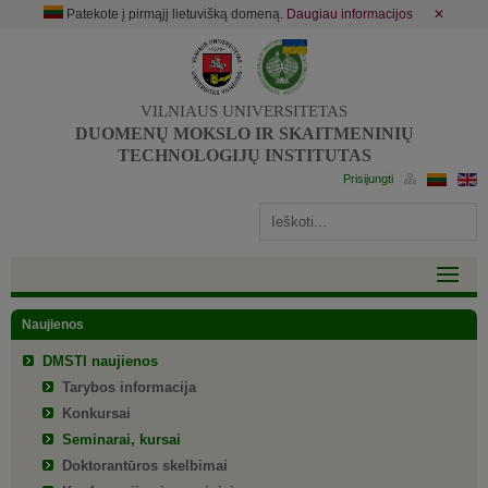
Patekote į pirmąjį lietuvišką domeną.
Daugiau informacijos
✕
VILNIAUS UNIVERSITETAS
DUOMENŲ MOKSLO IR SKAITMENINIŲ
TECHNOLOGIJŲ INSTITUTAS
Naujienos
DMSTI naujienos
Tarybos informacija
Konkursai
Seminarai, kursai
Doktorantūros skelbimai