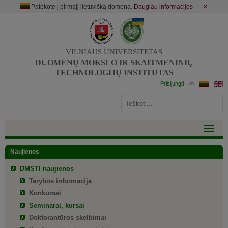
Patekote į pirmąjį lietuvišką domeną.
Daugiau informacijos
✕
VILNIAUS UNIVERSITETAS
DUOMENŲ MOKSLO IR SKAITMENINIŲ
TECHNOLOGIJŲ INSTITUTAS
Naujienos
DMSTI naujienos
Tarybos informacija
Konkursai
Seminarai, kursai
Doktorantūros skelbimai