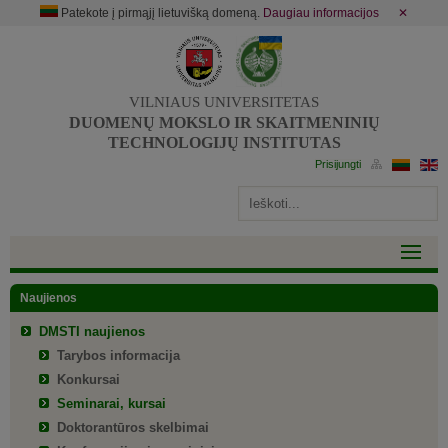
Patekote į pirmąjį lietuvišką domeną.
Daugiau informacijos
✕
VILNIAUS UNIVERSITETAS
DUOMENŲ MOKSLO IR SKAITMENINIŲ
TECHNOLOGIJŲ INSTITUTAS
Naujienos
DMSTI naujienos
Tarybos informacija
Konkursai
Seminarai, kursai
Doktorantūros skelbimai