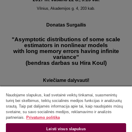
Vilnius, Akademijos g. 4, 203 kab.
Donatas Surgailis
"Asymptotic distributions of some scale
estimators in nonlinear models
with long memory errors having infinite
variance"
(bendras darbas su Hira Koul)
Kviečiame dalyvauti!
Naudojame slapukus, kad svetainė veiktų tinkamai, suasmenintų
turinį bei skelbimus, teiktų socialinės medijos funkcijas ir analizuotų
srautą. Taip pat dalijamės informacija apie tai, kaip naudojatės mūsų
svetaine, su savo socialinės medijos, reklamavimo ir analizės
partneriais.
Privatumo politika
Leisti visus slapukus