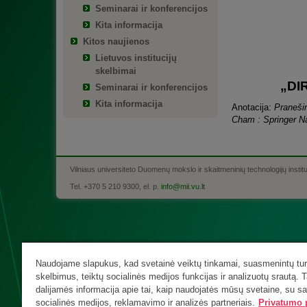
Seminarai ir konferencijos
Kita informacija
Kitos naujienos
Lietuvos institucijų
skelbimai
„DIR
Seminarai ir konferencijos
Kita informacija
Anotacija:
Pranešim
Cham : Springer Na
Vilniaus universiteto Duomenų mokslo ir skaitmeninių technologijų instit
Tel. +370 5 210 9300, el. p.
info@mii.vu.lt
Naudojame slapukus, kad svetainė veiktų tinkamai, suasmenintų turi
skelbimus, teiktų socialinės medijos funkcijas ir analizuotų srautą. T
dalijamės informacija apie tai, kaip naudojatės mūsų svetaine, su s
socialinės medijos, reklamavimo ir analizės partneriais.
Privatumo p