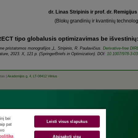
dr. Linas Stripinis ir prof. dr. Remigiju
(Blokų grandinių ir kvantinių technolog
ECT tipo globalusis optimizavimas be išvestinių:
e pristatomos monografijos „L. Stripinis, R. Paulavičius.
Derivative-free DIR
ture, 2023. X, 121 p. (SpringerBriefs in Optimization). DOI:
10.1007/978-3-03
utas |
Akademijos g. 4, LT-08412 Vilnius
nį bei
Leisti visus slapukus
aip pat
avo
olitika
Atsisakyti visų