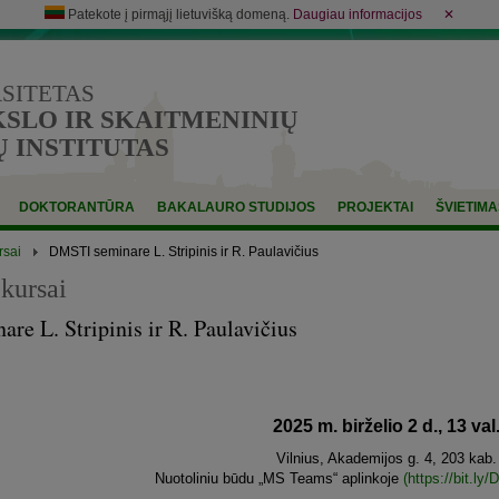
Patekote į pirmąjį lietuvišką domeną.
Daugiau informacijos
✕
RSITETAS
LO IR SKAITMENINIŲ
 INSTITUTAS
DOKTORANTŪRA
BAKALAURO STUDIJOS
PROJEKTAI
ŠVIETIMA
rsai
DMSTI seminare L. Stripinis ir R. Paulavičius
kursai
e L. Stripinis ir R. Paulavičius
2025 m. birželio 2 d., 13 val
Vilnius, Akademijos g. 4, 203 kab.
Nuotoliniu būdu „MS Teams“ aplinkoje
(https://bit.l