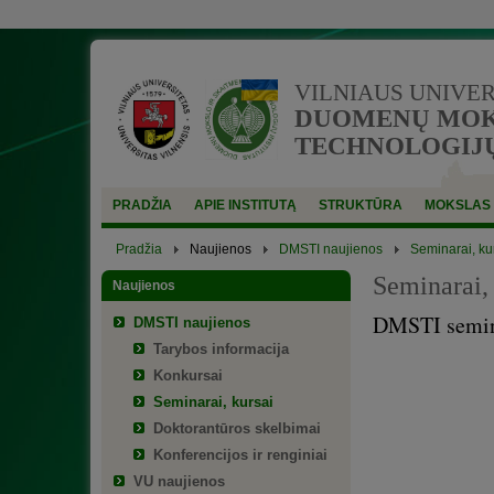
VILNIAUS UNIVE
DUOMENŲ MOKS
TECHNOLOGIJŲ
PRADŽIA
APIE INSTITUTĄ
STRUKTŪRA
MOKSLAS
Pradžia
Naujienos
DMSTI naujienos
Seminarai, ku
Seminarai, 
Naujienos
DMSTI seminar
DMSTI naujienos
Tarybos informacija
Konkursai
Seminarai, kursai
Doktorantūros skelbimai
Konferencijos ir renginiai
VU naujienos