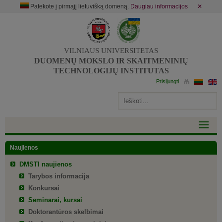
Patekote į pirmąjį lietuvišką domeną.
Daugiau informacijos
✕
VILNIAUS UNIVERSITETAS
DUOMENŲ MOKSLO IR SKAITMENINIŲ
TECHNOLOGIJŲ INSTITUTAS
Naujienos
DMSTI naujienos
Tarybos informacija
Konkursai
Seminarai, kursai
Doktorantūros skelbimai