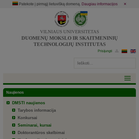
Patekote į pirmąjį lietuvišką domeną.
Daugiau informacijos
✕
VILNIAUS UNIVERSITETAS
DUOMENŲ MOKSLO IR SKAITMENINIŲ
TECHNOLOGIJŲ INSTITUTAS
Naujienos
DMSTI naujienos
Tarybos informacija
Konkursai
Seminarai, kursai
Doktorantūros skelbimai