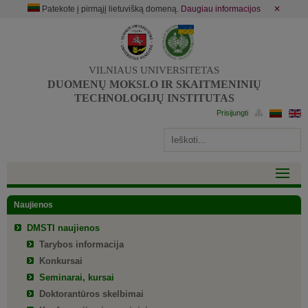
Patekote į pirmąjį lietuvišką domeną.
Daugiau informacijos
✕
VILNIAUS UNIVERSITETAS
DUOMENŲ MOKSLO IR SKAITMENINIŲ
TECHNOLOGIJŲ INSTITUTAS
Naujienos
DMSTI naujienos
Tarybos informacija
Konkursai
Seminarai, kursai
Doktorantūros skelbimai